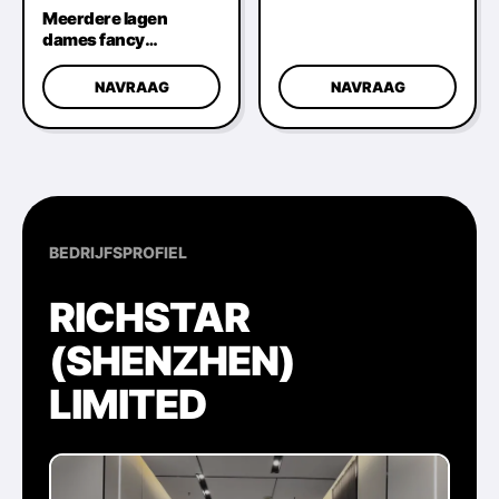
Armbanden
Meerdere lagen
Herbruikbaar
dames fancy
Meerdere maten
halsketting Duurzame
Multiscene Gouden
NAVRAAG
NAVRAAG
kleur
BEDRIJFSPROFIEL
RICHSTAR
(SHENZHEN)
LIMITED