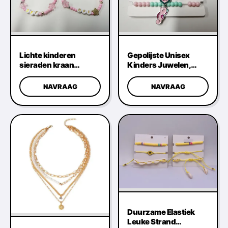
Lichte kinderen
Gepolijste Unisex
sieraden kraan
Kinders Juwelen,
Armband Multi
Verjaardag
Functie Praktisch
Regenboog Perlen
NAVRAAG
NAVRAAG
Armband
Duurzame Elastiek
Leuke Strand