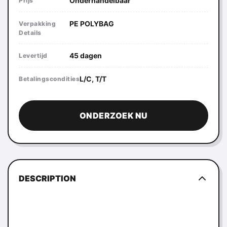
Onderhandelbaar
Prijs
PE POLYBAG
Verpakking
Details
45 dagen
Levertijd
L/C, T/T
Betalingscondities
ONDERZOEK NU
DESCRIPTION