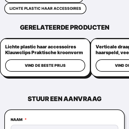
LICHTE PLASTIC HAAR ACCESSOIRES
GERELATEERDE PRODUCTEN
Lichte plastic haar accessoires
Verticale draa
Klauwclips Praktische kroonvorm
haarspeld, vee
haargrepen
VIND DE BESTE PRIJS
VIND D
STUUR EEN AANVRAAG
NAAM
*