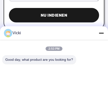
NU INDIENEN
Vicki
2:53 PM
Good day, what product are you looking for?
NEEM CONTACT MET ONS OP
4 Building, Xusheng Ronghegu Industrial Park, Taohuayuan
Fase II, No.9 Furong Road, Songgang Town, Bao'an district,
Shenzhen, China
86-0755-29759643