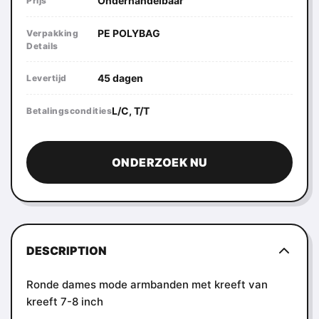
Onderhandelbaar
Prijs
PE POLYBAG
Verpakking
Details
45 dagen
Levertijd
L/C, T/T
Betalingscondities
ONDERZOEK NU
DESCRIPTION
Ronde dames mode armbanden met kreeft van
kreeft 7-8 inch