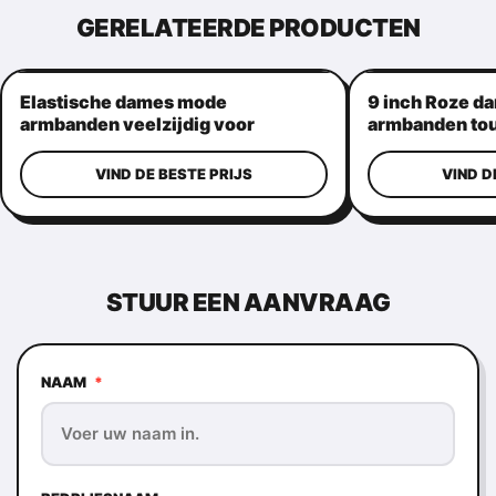
GERELATEERDE PRODUCTEN
Elastische dames mode
9 inch Roze d
armbanden veelzijdig voor
armbanden tou
buitenactiviteiten
herbruikbaar
VIND DE BESTE PRIJS
VIND D
STUUR EEN AANVRAAG
NAAM
*