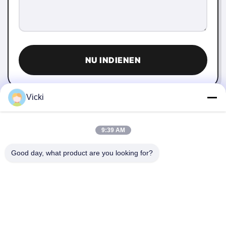
NU INDIENEN
Vicki
9:39 AM
Good day, what product are you looking for?
NEEM CONTACT MET ONS OP
4 Building, Xusheng Ronghegu Industrial Park, Taohuayuan
Fase II, No.9 Furong Road, Songgang Town, Bao'an district,