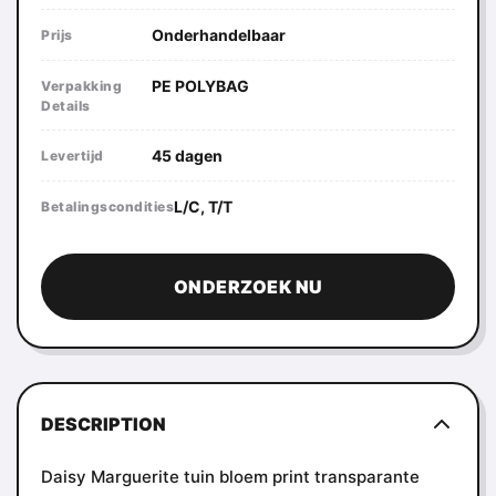
Onderhandelbaar
Prijs
PE POLYBAG
Verpakking
Details
45 dagen
Levertijd
L/C, T/T
Betalingscondities
ONDERZOEK NU
DESCRIPTION
Daisy Marguerite tuin bloem print transparante