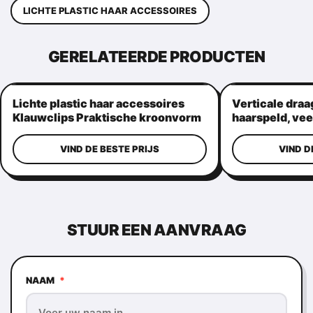
LICHTE PLASTIC HAAR ACCESSOIRES
GERELATEERDE PRODUCTEN
Lichte plastic haar accessoires
Verticale draa
Klauwclips Praktische kroonvorm
haarspeld, vee
haargrepen
VIND DE BESTE PRIJS
VIND D
STUUR EEN AANVRAAG
NAAM
*