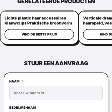
GERELATEERDE PRODUCTEN
Lichte plastic haar accessoires
Verticale draa
Klauwclips Praktische kroonvorm
haarspeld, vee
haargrepen
VIND DE BESTE PRIJS
VIND D
STUUR EEN AANVRAAG
NAAM
*
BEDRIJFSNAAM