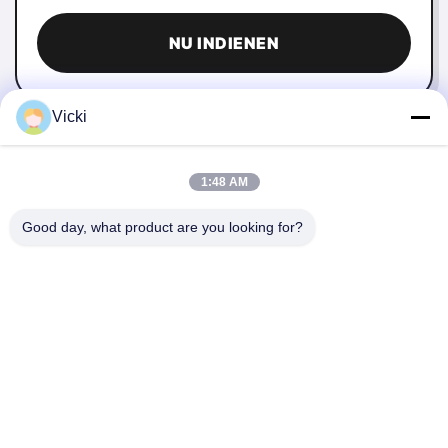
NU INDIENEN
Vicki
1:48 AM
Good day, what product are you looking for?
NEEM CONTACT MET ONS OP
4 Building, Xusheng Ronghegu Industrial Park, Taohuayuan
Fase II, No.9 Furong Road, Songgang Town, Bao'an district,
Shenzhen, China
86-0755-29759643