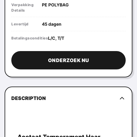
PE POLYBAG
Verpakking
Details
45 dagen
Levertijd
L/C, T/T
Betalingscondities
ONDERZOEK NU
DESCRIPTION