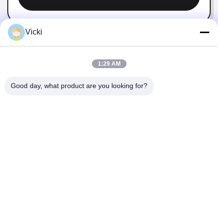
Vicki
1:29 AM
Good day, what product are you looking for?
NEEM CONTACT MET ONS OP
4 Building, Xusheng Ronghegu Industrial Park, Taohuayuan
Fase II, No.9 Furong Road, Songgang Town, Bao'an district,
Shenzhen, China
86-0755-29759643
richstar_28@richstar-cn.com