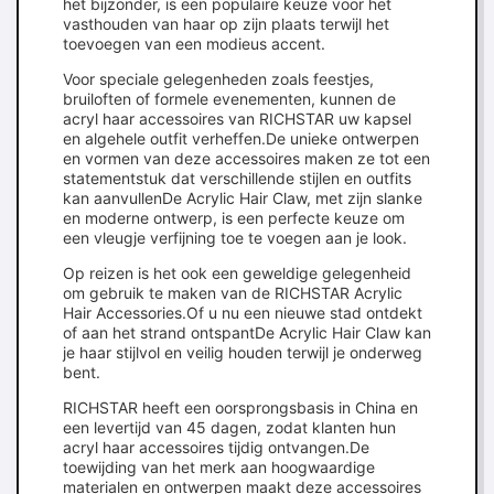
het bijzonder, is een populaire keuze voor het
vasthouden van haar op zijn plaats terwijl het
toevoegen van een modieus accent.
Voor speciale gelegenheden zoals feestjes,
bruiloften of formele evenementen, kunnen de
acryl haar accessoires van RICHSTAR uw kapsel
en algehele outfit verheffen.De unieke ontwerpen
en vormen van deze accessoires maken ze tot een
statementstuk dat verschillende stijlen en outfits
kan aanvullenDe Acrylic Hair Claw, met zijn slanke
en moderne ontwerp, is een perfecte keuze om
een vleugje verfijning toe te voegen aan je look.
Op reizen is het ook een geweldige gelegenheid
om gebruik te maken van de RICHSTAR Acrylic
Hair Accessories.Of u nu een nieuwe stad ontdekt
of aan het strand ontspantDe Acrylic Hair Claw kan
je haar stijlvol en veilig houden terwijl je onderweg
bent.
RICHSTAR heeft een oorsprongsbasis in China en
een levertijd van 45 dagen, zodat klanten hun
acryl haar accessoires tijdig ontvangen.De
toewijding van het merk aan hoogwaardige
materialen en ontwerpen maakt deze accessoires