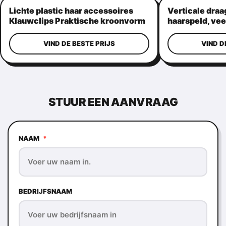
Lichte plastic haar accessoires
Verticale draa
Klauwclips Praktische kroonvorm
haarspeld, vee
haargrepen
VIND DE BESTE PRIJS
VIND D
STUUR EEN AANVRAAG
NAAM
*
BEDRIJFSNAAM