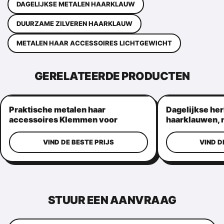
DAGELIJKSE METALEN HAARKLAUW
DUURZAME ZILVEREN HAARKLAUW
METALEN HAAR ACCESSOIRES LICHTGEWICHT
GERELATEERDE PRODUCTEN
Praktische metalen haar
Dagelijkse he
accessoires Klemmen voor
haarklauwen, 
vrouwen
metalen kaakc
VIND DE BESTE PRIJS
VIND D
STUUR EEN AANVRAAG