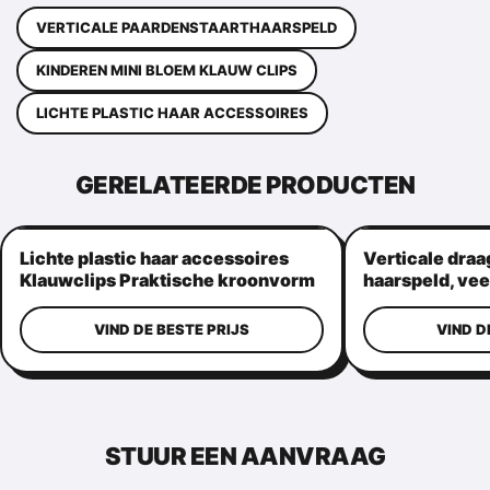
VERTICALE PAARDENSTAARTHAARSPELD
KINDEREN MINI BLOEM KLAUW CLIPS
LICHTE PLASTIC HAAR ACCESSOIRES
GERELATEERDE PRODUCTEN
Lichte plastic haar accessoires
Verticale draa
Klauwclips Praktische kroonvorm
haarspeld, vee
haargrepen
VIND DE BESTE PRIJS
VIND D
STUUR EEN AANVRAAG