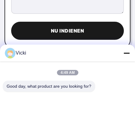
NU INDIENEN
Vicki
4:49 AM
Good day, what product are you looking for?
NEEM CONTACT MET ONS OP
4 Building, Xusheng Ronghegu Industrial Park, Taohuayuan
Fase II, No.9 Furong Road, Songgang Town, Bao'an district,
Shenzhen, China