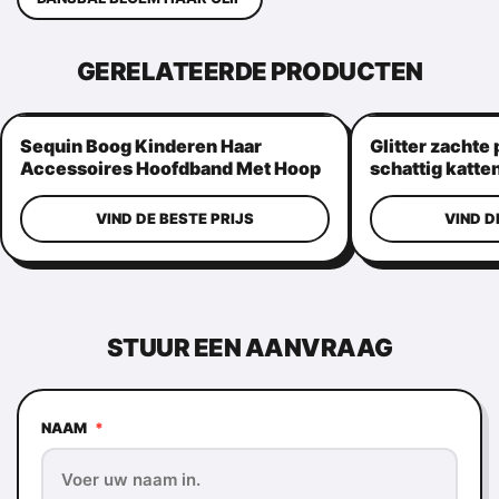
GERELATEERDE PRODUCTEN
Sequin Boog Kinderen Haar
Glitter zachte
Accessoires Hoofdband Met Hoop
schattig katte
Roze Kleur
paardenstaart
VIND DE BESTE PRIJS
VIND D
STUUR EEN AANVRAAG
NAAM
*