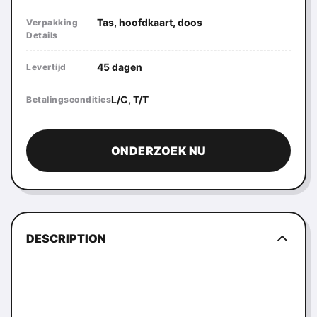
Tas, hoofdkaart, doos
Verpakking
Details
45 dagen
Levertijd
L/C, T/T
Betalingscondities
ONDERZOEK NU
DESCRIPTION