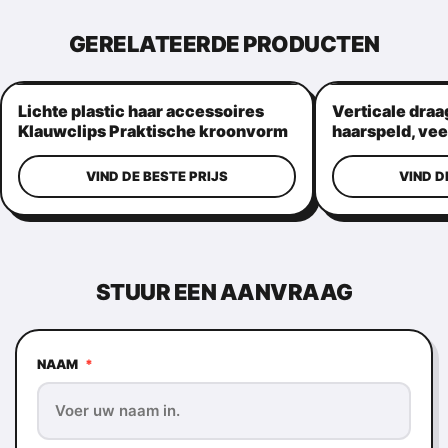
GERELATEERDE PRODUCTEN
Lichte plastic haar accessoires
Verticale draa
Klauwclips Praktische kroonvorm
haarspeld, vee
haargrepen
VIND DE BESTE PRIJS
VIND D
STUUR EEN AANVRAAG
NAAM
*