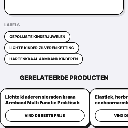
LABELS
GEPOLIJSTE KINDERJUWELEN
LICHTE KINDER ZILVEREN KETTING
HARTENKRAAL ARMBAND KINDEREN
GERELATEERDE PRODUCTEN
Lichte kinderen sieraden kraan
Elastiek, herb
Armband Multi Functie Praktisch
eenhoornarmba
kinderaanvals
VIND DE BESTE PRIJS
VIND D