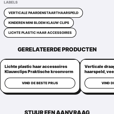
LABELS
VERTICALE PAARDENSTAARTHAARSPELD
KINDEREN MINI BLOEM KLAUW CLIPS
LICHTE PLASTIC HAAR ACCESSOIRES
GERELATEERDE PRODUCTEN
Lichte plastic haar accessoires
Verticale draa
Klauwclips Praktische kroonvorm
haarspeld, vee
haargrepen
VIND DE BESTE PRIJS
VIND D
STUUR EEN AANVRAAG