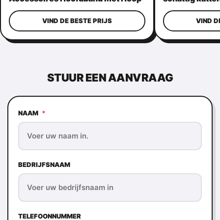
Roze Kleur
paardenstaart
VIND DE BESTE PRIJS
VIND D
STUUR EEN AANVRAAG
NAAM
*
BEDRIJFSNAAM
TELEFOONNUMMER