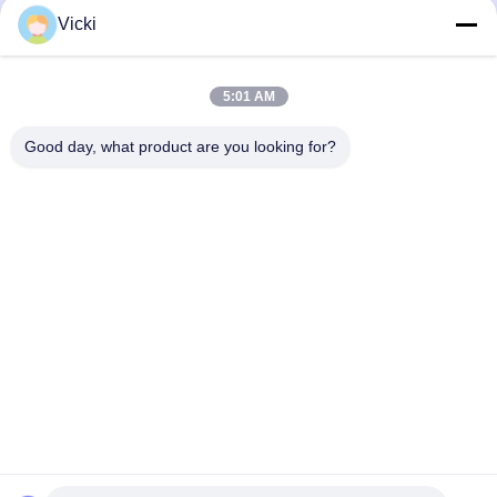
Vicki
5:01 AM
Good day, what product are you looking for?
NEEM CONTACT MET ONS OP
4 Building, Xusheng Ronghegu Industrial Park, Taohuayuan
Fase II, No.9 Furong Road, Songgang Town, Bao'an district,
Shenzhen, China
86-0755-29759643
richstar_28@richstar-cn.com
© 2026 RICHSTAR (SHENZHEN) LIMITED. ALL RIGHTS RESERVED.