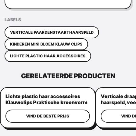
LABELS
VERTICALE PAARDENSTAARTHAARSPELD
KINDEREN MINI BLOEM KLAUW CLIPS
LICHTE PLASTIC HAAR ACCESSOIRES
GERELATEERDE PRODUCTEN
Lichte plastic haar accessoires
Verticale draa
Klauwclips Praktische kroonvorm
haarspeld, vee
haargrepen
VIND DE BESTE PRIJS
VIND D