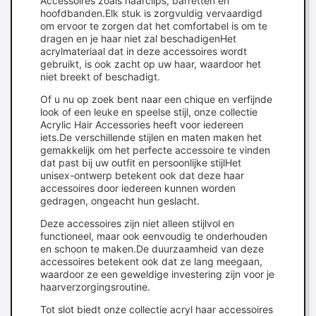
Accessoires zoals haarclips, barretten en
hoofdbanden.Elk stuk is zorgvuldig vervaardigd
om ervoor te zorgen dat het comfortabel is om te
dragen en je haar niet zal beschadigenHet
acrylmateriaal dat in deze accessoires wordt
gebruikt, is ook zacht op uw haar, waardoor het
niet breekt of beschadigt.
Of u nu op zoek bent naar een chique en verfijnde
look of een leuke en speelse stijl, onze collectie
Acrylic Hair Accessories heeft voor iedereen
iets.De verschillende stijlen en maten maken het
gemakkelijk om het perfecte accessoire te vinden
dat past bij uw outfit en persoonlijke stijlHet
unisex-ontwerp betekent ook dat deze haar
accessoires door iedereen kunnen worden
gedragen, ongeacht hun geslacht.
Deze accessoires zijn niet alleen stijlvol en
functioneel, maar ook eenvoudig te onderhouden
en schoon te maken.De duurzaamheid van deze
accessoires betekent ook dat ze lang meegaan,
waardoor ze een geweldige investering zijn voor je
haarverzorgingsroutine.
Tot slot biedt onze collectie acryl haar accessoires