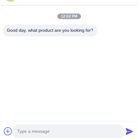
12:02 PM
Good day, what product are you looking for?
NEEM CONTACT MET ONS OP
4 Building, Xusheng Ronghegu Industrial Park, Taohuayuan
Fase II, No.9 Furong Road, Songgang Town, Bao'an district,
Shenzhen, China
86-0755-29759643
richstar_28@richstar-cn.com
© 2026 RICHSTAR (SHENZHEN) LIMITED. ALL RIGHTS RESERVED.