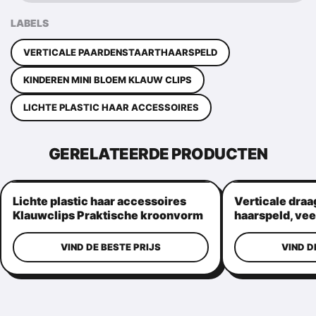
LABELS
VERTICALE PAARDENSTAARTHAARSPELD
KINDEREN MINI BLOEM KLAUW CLIPS
LICHTE PLASTIC HAAR ACCESSOIRES
GERELATEERDE PRODUCTEN
Lichte plastic haar accessoires
Verticale draa
Klauwclips Praktische kroonvorm
haarspeld, vee
haargrepen
VIND DE BESTE PRIJS
VIND D