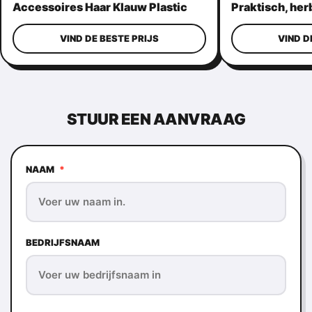
Accessoires Haar Klauw Plastic
Praktisch, he
Voor Halloween
haar accessoi
VIND DE BESTE PRIJS
VIND D
STUUR EEN AANVRAAG
NAAM
*
BEDRIJFSNAAM