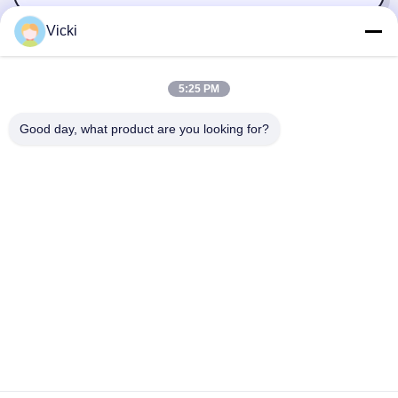
Vicki
5:25 PM
Good day, what product are you looking for?
NEEM CONTACT MET ONS OP
4 Building, Xusheng Ronghegu Industrial Park, Taohuayuan
Fase II, No.9 Furong Road, Songgang Town, Bao'an district,
Shenzhen, China
86-0755-29759643
richstar_28@richstar-cn.com