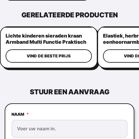
GERELATEERDE PRODUCTEN
Lichte kinderen sieraden kraan
Elastiek, herb
Armband Multi Functie Praktisch
eenhoornarmba
kinderaanvals
VIND DE BESTE PRIJS
VIND D
STUUR EEN AANVRAAG
NAAM
*