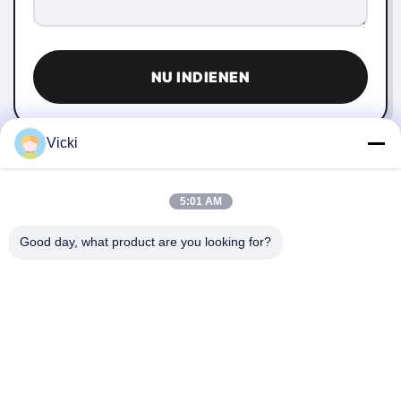
NU INDIENEN
Vicki
5:01 AM
Good day, what product are you looking for?
NEEM CONTACT MET ONS OP
4 Building, Xusheng Ronghegu Industrial Park, Taohuayuan
Fase II, No.9 Furong Road, Songgang Town, Bao'an district,
Shenzhen, China