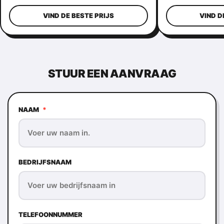
vrouwen
metalen kaakc
VIND DE BESTE PRIJS
VIND D
STUUR EEN AANVRAAG
NAAM
*
BEDRIJFSNAAM
TELEFOONNUMMER