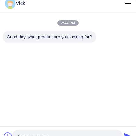
Vicki
2:44 PM
Good day, what product are you looking for?
NEEM CONTACT MET ONS OP
4 Building, Xusheng Ronghegu Industrial Park, Taohuayuan
Fase II, No.9 Furong Road, Songgang Town, Bao'an district,
Shenzhen, China
86-0755-29759643
richstar_28@richstar-cn.com
© 2026 RICHSTAR (SHENZHEN) LIMITED. ALL RIGHTS RESERVED.