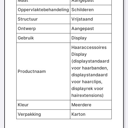
Maat
Aangepast
Oppervlaktebehandeling
Schilderen
Structuur
Vrijstaand
Ontwerp
Aangepast
Gebruik
Display
Haaraccessoires
Display
(displaystandaard
voor haarbanden,
Productnaam
displaystandaard
voor haarclips,
displayrek voor
hairextensions)
Kleur
Meerdere
Verpakking
Karton