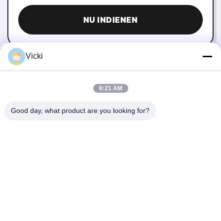
NU INDIENEN
Vicki
6:21 AM
Good day, what product are you looking for?
NEEM CONTACT MET ONS OP
4 Building, Xusheng Ronghegu Industrial Park, Taohuayuan
Fase II, No.9 Furong Road, Songgang Town, Bao'an district,
Shenzhen, China
86-0755-29759643