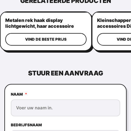
GERELATEERDE PRODUCTEN
Metalen rek haak display
Kleinschapper
lichtgewicht, haar accessoire
accessoires D
hangende haak display stand
Vrijstaand Du
VIND DE BESTE PRIJS
VIND D
STUUR EEN AANVRAAG
NAAM
*
BEDRIJFSNAAM