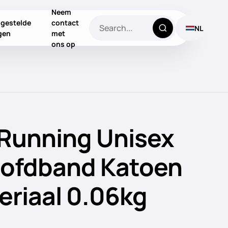
Neem
lgestelde
contact
NL
gen
met
ons op
Running Unisex
oofdband Katoen
eriaal 0.06kg