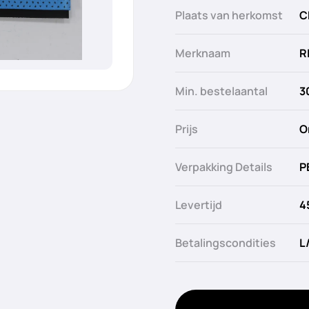
Plaats van herkomst
C
Merknaam
R
Min. bestelaantal
3
Prijs
O
Verpakking Details
P
Levertijd
4
Betalingscondities
L