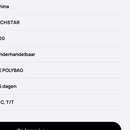
hina
ICHSTAR
00
nderhandelbaar
E POLYBAG
5 dagen
/C, T/T