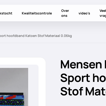
Over
Vee
ekstocht
Kwaliteitscontrole
video's
ons
vra
ort hoofdband Katoen Stof Materiaal 0.06kg
Mensen 
Sport h
Stof Mat