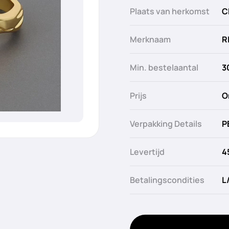
Plaats van herkomst
C
Merknaam
R
Min. bestelaantal
3
Prijs
O
Verpakking Details
P
Levertijd
4
Betalingscondities
L