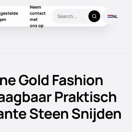
Neem
lgestelde
contact
NL
gen
met
ons op
ne Gold Fashion
aagbaar Praktisch
jante Steen Snijden