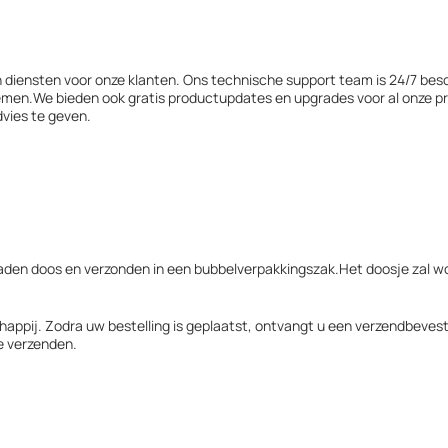
n diensten voor onze klanten. Ons technische support team is 24/7 be
emen.We bieden ook gratis productupdates en upgrades voor al onze p
vies te geven.
eraden doos en verzonden in een bubbelverpakkingszak.Het doosje zal w
appij. Zodra uw bestelling is geplaatst, ontvangt u een verzendbeves
e verzenden.