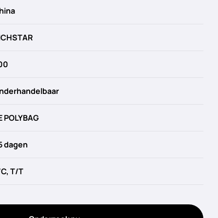
hina
ICHSTAR
00
nderhandelbaar
E POLYBAG
5 dagen
/C, T/T