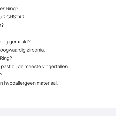
ies Ring?
is RICHSTAR.
n?
s Ring gemaakt?
hoogwaardig zirconia.
 Ring?
 past bij de meeste vingertallen.
n?
an hypoallergeen materiaal.