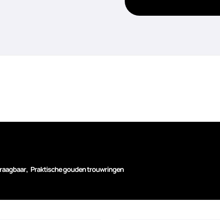
,
raagbaar
Praktische gouden trouwringen