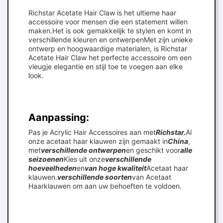
Richstar Acetate Hair Claw is het ultieme haar
accessoire voor mensen die een statement willen
maken.Het is ook gemakkelijk te stylen en komt in
verschillende kleuren en ontwerpenMet zijn unieke
ontwerp en hoogwaardige materialen, is Richstar
Acetate Hair Claw het perfecte accessoire om een
vleugje elegantie en stijl toe te voegen aan elke
look.
Aanpassing:
Pas je Acrylic Hair Accessoires aan met
Richstar.
Al
onze acetaat haar klauwen zijn gemaakt in
China
,
met
verschillende ontwerpen
en geschikt voor
alle
seizoenen
Kies uit onze
verschillende
hoeveelheden
en
van hoge kwaliteit
Acetaat haar
klauwen.
verschillende soorten
van Acetaat
Haarklauwen om aan uw behoeften te voldoen.