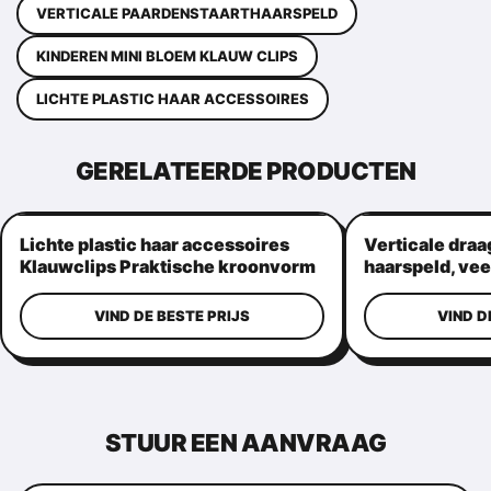
VERTICALE PAARDENSTAARTHAARSPELD
KINDEREN MINI BLOEM KLAUW CLIPS
LICHTE PLASTIC HAAR ACCESSOIRES
GERELATEERDE PRODUCTEN
Lichte plastic haar accessoires
Verticale draa
Klauwclips Praktische kroonvorm
haarspeld, vee
haargrepen
VIND DE BESTE PRIJS
VIND D
STUUR EEN AANVRAAG