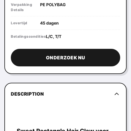
PE POLYBAG
Verpakking
Details
45 dagen
Levertijd
L/C, T/T
Betalingscondities
ONDERZOEK NU
DESCRIPTION